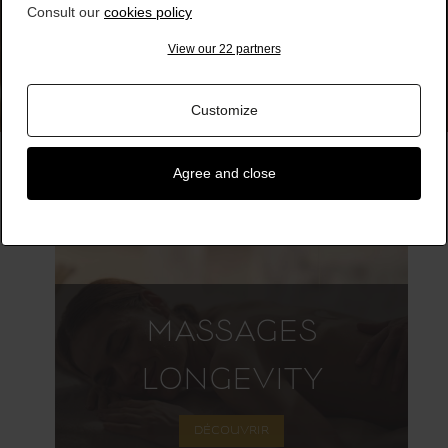
Consult our
cookies policy
View our 22 partners
Customize
Agree and close
MASSAGES
LONGEVITY
DÉCOUVRIR