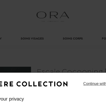
Y
SOINS VISAGES
SOINS CORPS
FO
Escale Cocooning | 
Continue wit
CONTENANT :
- 1 gommage du corps
- 1 massage relaxant 25 mn
our privacy
- 1 soin visage jardin marin sur-mesure by Algolog