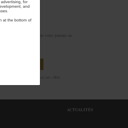
advertising, for
development, and
sses.
 massage
n at the bottom of
oment de la planification de votre journée en
.40.11.99.99.
PLANIFIER PLUS TARD
 la suite de votre achat, cliquez sur « Mon
oir les disponibilités
ACTUALITÉS