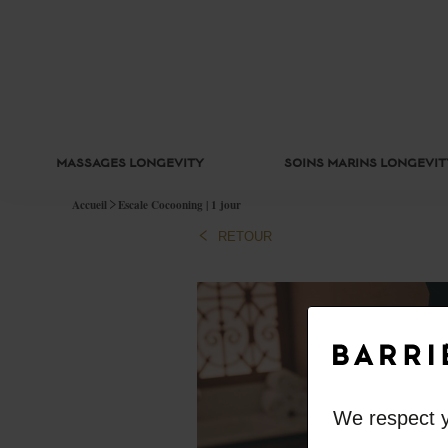
MASSAGES LONGEVITY
SOINS MARINS LONGEVIT
Accueil
Escale Cocooning | 1 jour
RETOUR
We respect y