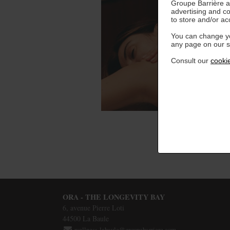
Groupe Barrière an
advertising and c
to store and/or ac
You can change yo
any page on our si
Consult our
cookie
ORA - THE LONGEVITY BAY
6, avenue Pierre Loti
44500
La Baule
wellness-labaule@groupebarriere.com