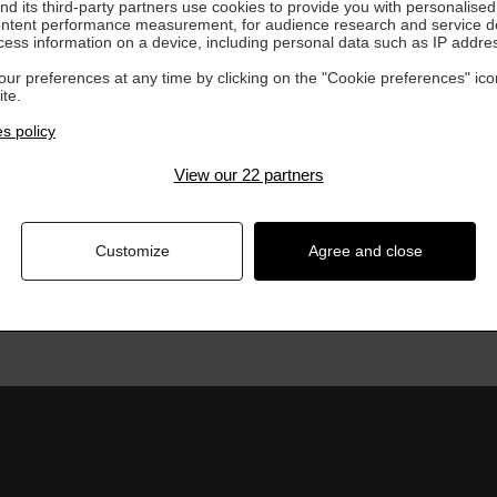
d its third-party partners use cookies to provide you with personalised 
LE PLUS
ontent performance measurement, for audience research and service 
cess information on a device, including personal data such as IP addre
Choisissez l'Escale Cocooning Plus et prolongez le
de 30 mn - supplément : 60 €
ur preferences at any time by clicking on the "Cookie preferences" ico
te.
s policy
La disponibilité de la prestation est garantie au m
ligne, ou en consultant nos hôtesses d'accueil au 02
View our 22 partners
260,00 €
Customize
Agree and close
RÉSERVER
AJOUTER AU PANIER ET 
Cette prestation est planifiable en ligne, pendant ou à
Compte » pour planifier votre soin en ligne après achat.
V