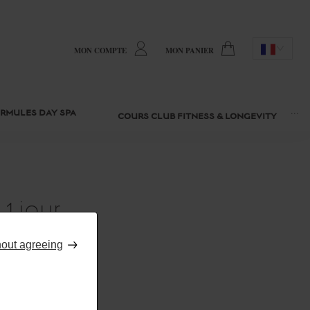
MON COMPTE
MON PANIER
···
RMULES DAY SPA
COURS CLUB FITNESS & LONGEVITY
1 jour
hout agreeing
ie 55 mn