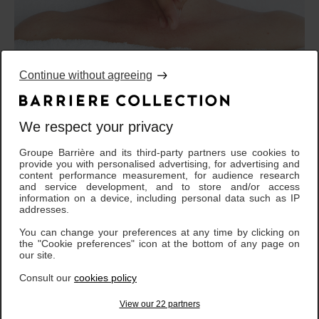
Continue without agreeing
Soin Visage des
We respect your privacy
Légendes 80 Minutes
Groupe Barrière and its third-party partners use cookies to
provide you with personalised advertising, for advertising and
content performance measurement, for audience research
and service development, and to store and/or access
Synergie d’actions entre des produits d’exception et un protocole
information on a device, including personal data such as IP
très raffiné. Ce soin très précis permet de combattre le stress et de
addresses.
rééquilibrer l’organisme en procurant une profonde relaxation. Un
You can change your preferences at any time by clicking on
gommage doux suivi d’un masque des Légendes et d’un long
the "Cookie preferences" icon at the bottom of any page on
massage « kobido » aux extraits de pépins de figue de barbarie et
our site.
baies d’açaï. La peau sera repulpée et redensifiée.
Consult our
cookies policy
View our 22 partners
A synergy of action between exceptional products and a highly