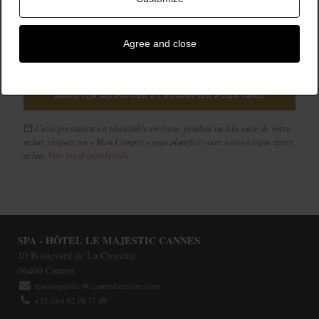
is radiant. Skin is radiant.
195,00 €
Agree and close
RÉSERVER
AJOUTER AU PANIER ET PLANIFIER PLUS TARD
Cette prestation est planifiable en ligne, pendant ou à la suite de votre
achat, cliquez sur « Mon Compte » pour planifier votre soin en ligne après
achat.
Voir les disponibilités
SPA - HÔTEL LE MAJESTIC CANNES
10 Boulevard de La Croisette
06400
Cannes
spa-majestic@cannesbarriere.com
+33 (0)4 92 98 77 49