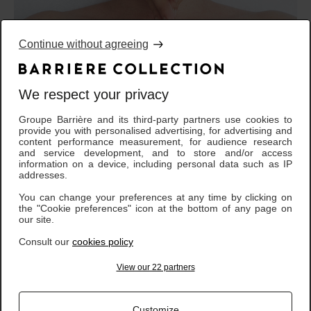
Continue without agreeing
We respect your privacy
Soin Visage Eclat 50
Groupe Barrière and its third-party partners use cookies to
provide you with personalised advertising, for advertising and
content performance measurement, for audience research
Minutes
and service development, and to store and/or access
information on a device, including personal data such as IP
addresses.
Ce soin en quatre étapes apporte immédiatement de l’éclat à la
You can change your preferences at any time by clicking on
peau. Grâce à l’action des huiles de Buriti, de Carotte, d’Abricot et
the "Cookie preferences" icon at the bottom of any page on
à la combinaison de nacres naturelles réfléchissant la lumière, le
our site.
teint est radieux. La peau est éclatante.
Consult our
cookies policy
View our 22 partners
This four-step treatment immediately brings radiance to the skin.
Thanks to the action of Buriti, Carrot and Apricot oils and
a combination of light-reflecting natural pearlizers, the complexion
Customize