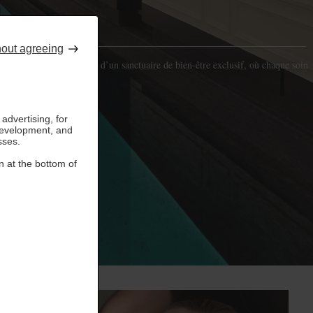
hout agreeing
pa vous ouvre les portes d’un sanctuaire de bien-être exclusif, où chaque soin
advertising, for
development, and
sses.
n at the bottom of