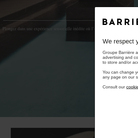
Plongez dans une expérience sensorielle inédite où l’élégance parisienne fusi
We respect y
Groupe Barrière an
advertising and c
to store and/or ac
You can change yo
any page on our si
Consult our
cookie