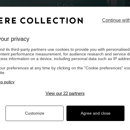
Spa
du Fouquet's Paris
Continue wit
onne avec l’expertise japonaise. Niché dans l’emblématique Fouquet’s Paris, ce S
est une véritable œuvre d’art.
our privacy
d its third-party partners use cookies to provide you with personalised 
ontent performance measurement, for audience research and service 
cess information on a device, including personal data such as IP addre
ur preferences at any time by clicking on the "Cookie preferences" ico
te.
s policy
View our 22 partners
Customize
Agree and close