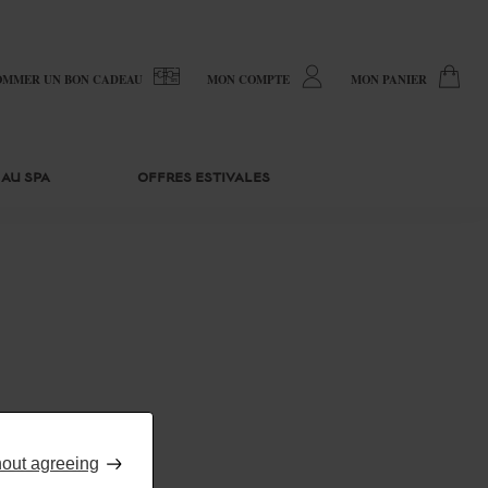
OMMER UN BON CADEAU
MON COMPTE
MON PANIER
 AU SPA
OFFRES ESTIVALES
hout agreeing