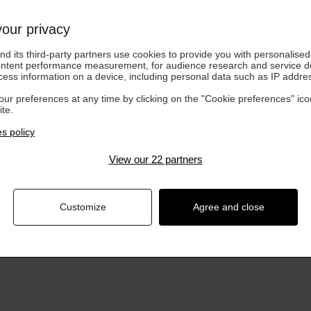
our privacy
d its third-party partners use cookies to provide you with personalised 
ontent performance measurement, for audience research and service 
cess information on a device, including personal data such as IP addre
ur preferences at any time by clicking on the "Cookie preferences" ico
te.
s policy
View our 22 partners
Customize
Agree and close
À PARTIR DE
À
 BARRIÈRE
Rituels
180,00 €