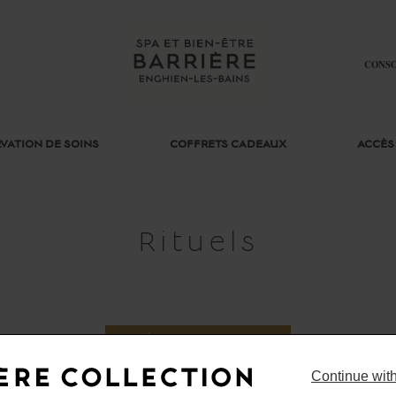
CONS
VATION DE SOINS
COFFRETS CADEAUX
ACCÈS
Rituels
RÉSERVATION DE SOINS
Continue wit