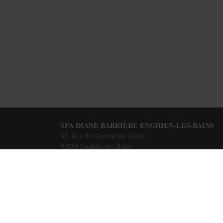
SPA DIANE BARRIÈRE ENGHIEN-LES-BAINS
87, Rue du Général De Gaulle
95880
Enghien-les-Bains
accueilspa-enghien@groupebarriere.com
01 39 34 10 50