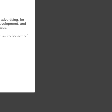
advertising, for
development, and
sses.
n at the bottom of
 PARTIR DE
180,00 €