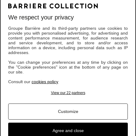
We respect your privacy
Groupe Barrière and its third-party partners use cookies to
provide you with personalised advertising, for advertising and
content performance measurement, for audience research
and service development, and to store and/or access
information on a device, including personal data such as IP
Soins visage sur-mesure
addresses.
You can change your preferences at any time by clicking on
the "Cookie preferences" icon at the bottom of any page on
Sélectionnez une option :
our site.
Découvrez l’art du soin sur-mesure, pensé pour sublimer chaque
type de peau. Nos experts adaptent chaque étape du rituel selon vos
Consult our
cookies policy
besoins et vos envies, pour une expérience entièrement
View our 22 partners
personnalisée. Textures raffinées, gestuelles précises et actifs
performants se conjuguent pour révéler l’éclat, la douceur et la
vitalité de votre peau. Un moment d’exception où efficacité rime
Customize
avec plaisir et détente absolue.
à partir de
95,00 €
Agree and close