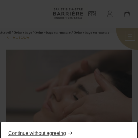
Accueil
Soins visage
Soins visage sur-mesure
Soins visage sur-mesure
RETOUR
Continue without agreeing