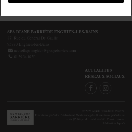
SPA DIANE BARRIÈRE ENGHIEN-LES-BAINS
87, Rue du Général De Gaulle
95880
Enghien-les-Bains
accueilspa-enghien@groupebarriere.com
01 39 34 10 50
ACTUALITÉS
RÉSEAUX SOCIAUX
@
2026
AquaO. Tous droits réservés.
Conditions générales d'utilisation
|
Mentions légales
|
Conditions générales de
vente
|
Politique de confidentialité
|
Cookie consent
Réalisation
AquaO